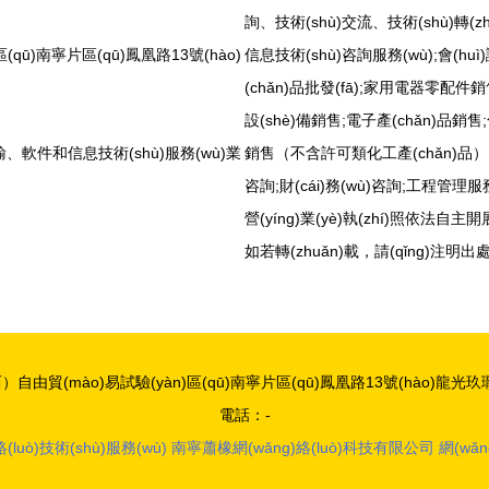
詢、技術(shù)交流、技術(shù)轉(zhu
(qū)南寧片區(qū)鳳凰路13號(hào)
信息技術(shù)咨詢服務(wù);會(huì
(chǎn)品批發(fā);家用電器零配
設(shè)備銷售;電子產(chǎn)品銷
傳輸、軟件和信息技術(shù)服務(wù)業
銷售（不含許可類化工產(chǎn)品）;
咨詢;財(cái)務(wù)咨詢;工程管理服務
營(yíng)業(yè)執(zhí)照依法自主開展經
如若轉(zhuǎn)載，請(qǐng)注明出處：http:
自由貿(mào)易試驗(yàn)區(qū)南寧片區(qū)鳳凰路13號(hào)龍光玖瓏
電話：-
絡(luò)技術(shù)服務(wù)
南寧蕭橡網(wǎng)絡(luò)科技有限公司
網(wǎn