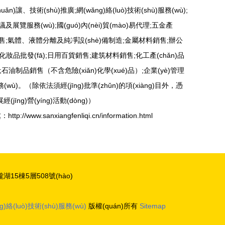
ǎn)讓、技術(shù)推廣;網(wǎng)絡(luò)技術(shù)服務(wù);
)議及展覽服務(wù);國(guó)內(nèi)貿(mào)易代理;五金產
件銷售;氣體、液體分離及純凈設(shè)備制造;金屬材料銷售;辦公
售;化妝品批發(fā);日用百貨銷售;建筑材料銷售;化工產(chǎn)品
石油制品銷售（不含危險(xiǎn)化學(xué)品）;企業(yè)管理
(wù)。（除依法須經(jīng)批準(zhǔn)的項(xiàng)目外，憑
(jīng)營(yíng)活動(dòng)）
//www.sanxiangfenliqi.cn/information.html
湖15棟5層508號(hào)
g)絡(luò)技術(shù)服務(wù)
版權(quán)所有
Sitemap